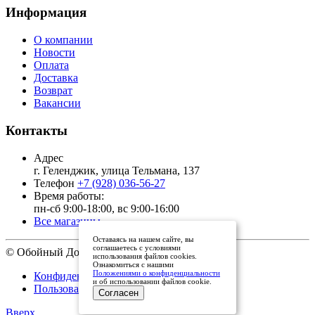
Информация
О компании
Новости
Оплата
Доставка
Возврат
Вакансии
Контакты
Адрес
г. Геленджик, улица Тельмана, 137
Телефон
+7 (928) 036-56-27
Время работы:
пн-сб 9:00-18:00, вс 9:00-16:00
Все магазины
Оставаясь на нашем сайте, вы
соглашаетесь с условиями
© Обойный Дом, 2011 - 2026
использования файлов cookies.
Ознакомиться с нашими
Положениями о конфиденциальности
Конфиденциальность
и об использовании файлов cookie.
Пользовательское соглашение
Согласен
Вверх