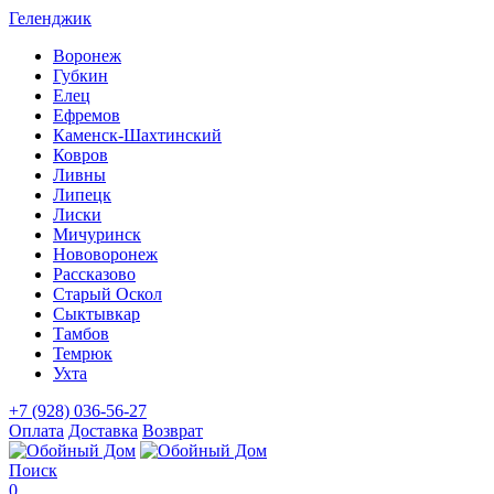
Геленджик
Воронеж
Губкин
Елец
Ефремов
Каменск-Шахтинский
Ковров
Ливны
Липецк
Лиски
Мичуринск
Нововоронеж
Рассказово
Старый Оскол
Сыктывкар
Тамбов
Темрюк
Ухта
+7 (928) 036-56-27
Оплата
Доставка
Возврат
Поиск
0