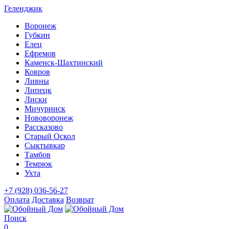
Геленджик
Воронеж
Губкин
Елец
Ефремов
Каменск-Шахтинский
Ковров
Ливны
Липецк
Лиски
Мичуринск
Нововоронеж
Рассказово
Старый Оскол
Сыктывкар
Тамбов
Темрюк
Ухта
+7 (928) 036-56-27
Оплата
Доставка
Возврат
Поиск
0