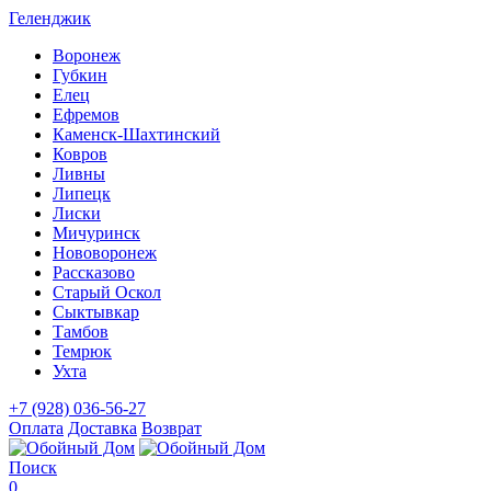
Геленджик
Воронеж
Губкин
Елец
Ефремов
Каменск-Шахтинский
Ковров
Ливны
Липецк
Лиски
Мичуринск
Нововоронеж
Рассказово
Старый Оскол
Сыктывкар
Тамбов
Темрюк
Ухта
+7 (928) 036-56-27
Оплата
Доставка
Возврат
Поиск
0