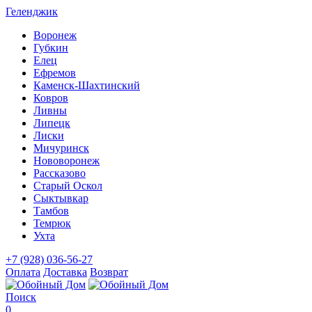
Геленджик
Воронеж
Губкин
Елец
Ефремов
Каменск-Шахтинский
Ковров
Ливны
Липецк
Лиски
Мичуринск
Нововоронеж
Рассказово
Старый Оскол
Сыктывкар
Тамбов
Темрюк
Ухта
+7 (928) 036-56-27
Оплата
Доставка
Возврат
Поиск
0