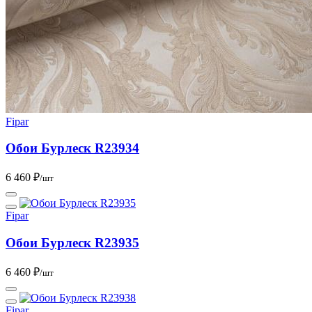
Fipar
Обои Бурлеск R23934
6 460 ₽
/шт
Fipar
Обои Бурлеск R23935
6 460 ₽
/шт
Fipar