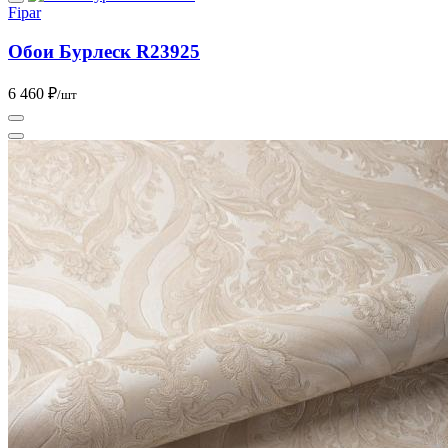
Fipar
Обои Бурлеск R23925
6 460 ₽
/шт