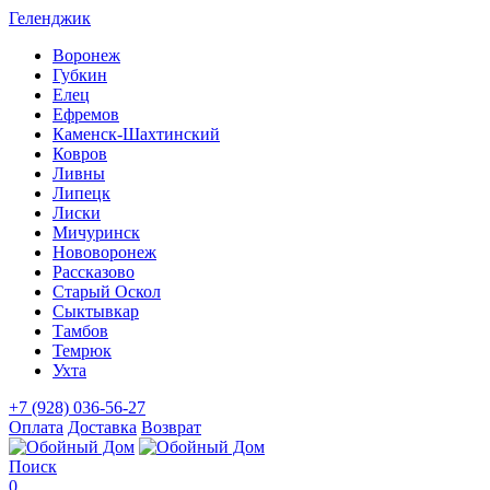
Геленджик
Воронеж
Губкин
Елец
Ефремов
Каменск-Шахтинский
Ковров
Ливны
Липецк
Лиски
Мичуринск
Нововоронеж
Рассказово
Старый Оскол
Сыктывкар
Тамбов
Темрюк
Ухта
+7 (928) 036-56-27
Оплата
Доставка
Возврат
Поиск
0