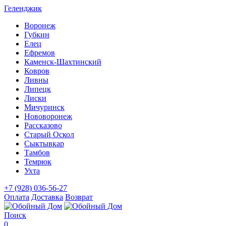
Геленджик
Воронеж
Губкин
Елец
Ефремов
Каменск-Шахтинский
Ковров
Ливны
Липецк
Лиски
Мичуринск
Нововоронеж
Рассказово
Старый Оскол
Сыктывкар
Тамбов
Темрюк
Ухта
+7 (928) 036-56-27
Оплата
Доставка
Возврат
Поиск
0