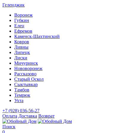
Геленджик
Воронеж
Губкин
Елец
Ефремов
Каменск-Шахтинский
Ковров
Ливны
Липецк
Лиски
Мичуринск
Нововоронеж
Рассказово
Старый Оскол
Сыктывкар
Тамбов
Темрюк
Ухта
+7 (928) 036-56-27
Оплата
Доставка
Возврат
Поиск
0