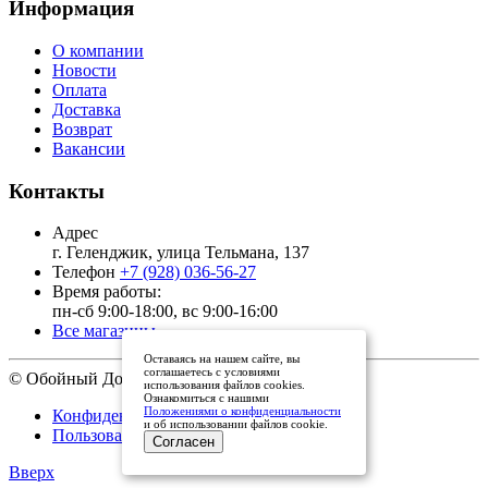
Информация
О компании
Новости
Оплата
Доставка
Возврат
Вакансии
Контакты
Адрес
г. Геленджик, улица Тельмана, 137
Телефон
+7 (928) 036-56-27
Время работы:
пн-сб 9:00-18:00, вс 9:00-16:00
Все магазины
Оставаясь на нашем сайте, вы
соглашаетесь с условиями
© Обойный Дом, 2011 - 2026
использования файлов cookies.
Ознакомиться с нашими
Положениями о конфиденциальности
Конфиденциальность
и об использовании файлов cookie.
Пользовательское соглашение
Согласен
Вверх