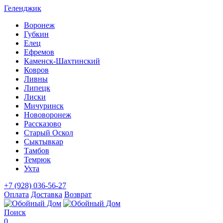
Геленджик
Воронеж
Губкин
Елец
Ефремов
Каменск-Шахтинский
Ковров
Ливны
Липецк
Лиски
Мичуринск
Нововоронеж
Рассказово
Старый Оскол
Сыктывкар
Тамбов
Темрюк
Ухта
+7 (928) 036-56-27
Оплата
Доставка
Возврат
Поиск
0