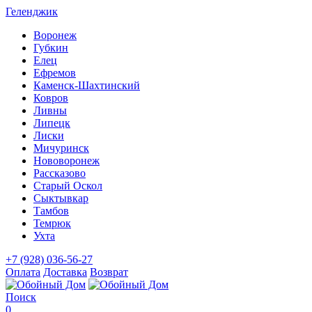
Геленджик
Воронеж
Губкин
Елец
Ефремов
Каменск-Шахтинский
Ковров
Ливны
Липецк
Лиски
Мичуринск
Нововоронеж
Рассказово
Старый Оскол
Сыктывкар
Тамбов
Темрюк
Ухта
+7 (928) 036-56-27
Оплата
Доставка
Возврат
Поиск
0