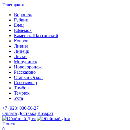
Геленджик
Воронеж
Губкин
Елец
Ефремов
Каменск-Шахтинский
Ковров
Ливны
Липецк
Лиски
Мичуринск
Нововоронеж
Рассказово
Старый Оскол
Сыктывкар
Тамбов
Темрюк
Ухта
+7 (928) 036-56-27
Оплата
Доставка
Возврат
Поиск
0