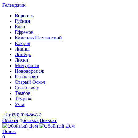
Геленджик
Воронеж
Губкин
Елец
Ефремов
Каменск-Шахтинский
Ковров
Ливны
Липецк
Лиски
Мичуринск
Нововоронеж
Рассказово
Старый Оскол
Сыктывкар
Тамбов
Темрюк
Ухта
+7 (928) 036-56-27
Оплата
Доставка
Возврат
Поиск
0