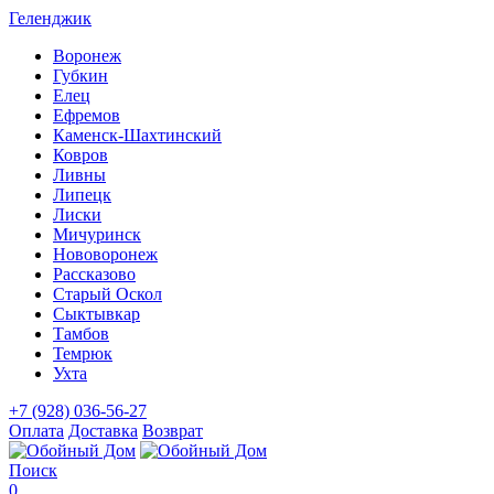
Геленджик
Воронеж
Губкин
Елец
Ефремов
Каменск-Шахтинский
Ковров
Ливны
Липецк
Лиски
Мичуринск
Нововоронеж
Рассказово
Старый Оскол
Сыктывкар
Тамбов
Темрюк
Ухта
+7 (928) 036-56-27
Оплата
Доставка
Возврат
Поиск
0