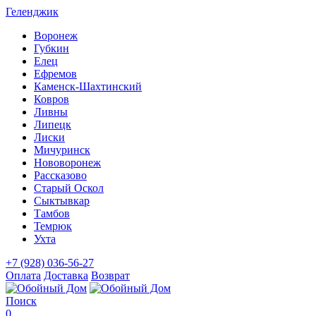
Геленджик
Воронеж
Губкин
Елец
Ефремов
Каменск-Шахтинский
Ковров
Ливны
Липецк
Лиски
Мичуринск
Нововоронеж
Рассказово
Старый Оскол
Сыктывкар
Тамбов
Темрюк
Ухта
+7 (928) 036-56-27
Оплата
Доставка
Возврат
Поиск
0