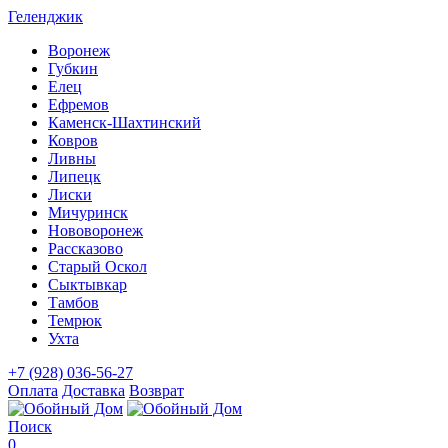
Геленджик
Воронеж
Губкин
Елец
Ефремов
Каменск-Шахтинский
Ковров
Ливны
Липецк
Лиски
Мичуринск
Нововоронеж
Рассказово
Старый Оскол
Сыктывкар
Тамбов
Темрюк
Ухта
+7 (928) 036-56-27
Оплата
Доставка
Возврат
Поиск
0